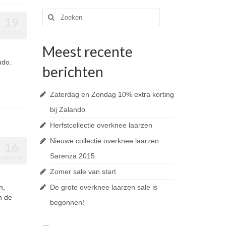
Zoek
19
naar:
OCT 2015
Meest recente
ndo.
berichten
Zaterdag en Zondag 10% extra korting
bij Zalando
Herfstcollectie overknee laarzen
Nieuwe collectie overknee laarzen
16
Sarenza 2015
SEP 2015
Zomer sale van start
n,
De grote overknee laarzen sale is
n de
begonnen!