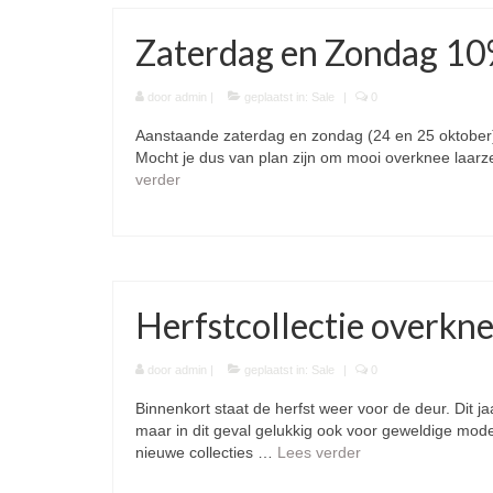
Zaterdag en Zondag 10%
door
admin
|
geplaatst in:
Sale
|
0
Aanstaande zaterdag en zondag (24 en 25 oktober)
Mocht je dus van plan zijn om mooi overknee laarze
verder
Herfstcollectie overkne
door
admin
|
geplaatst in:
Sale
|
0
Binnenkort staat de herfst weer voor de deur. Dit 
maar in dit geval gelukkig ook voor geweldige mode
nieuwe collecties …
Lees verder