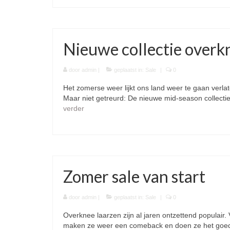
Nieuwe collectie overk
door
admin
|
geplaatst in:
Sale
|
0
Het zomerse weer lijkt ons land weer te gaan verl
Maar niet getreurd: De nieuwe mid-season collecti
verder
Zomer sale van start
door
admin
|
geplaatst in:
Sale
|
0
Overknee laarzen zijn al jaren ontzettend populair. 
maken ze weer een comeback en doen ze het goed i