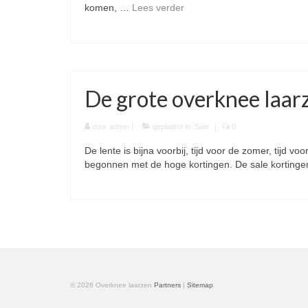
komen, …
Lees verder
De grote overknee laarz
door
admin
|
geplaatst in:
Sale
|
0
De lente is bijna voorbij, tijd voor de zomer, tijd
begonnen met de hoge kortingen. De sale kortinge
© 2026 Overknee laarzen
Partners
|
Sitemap