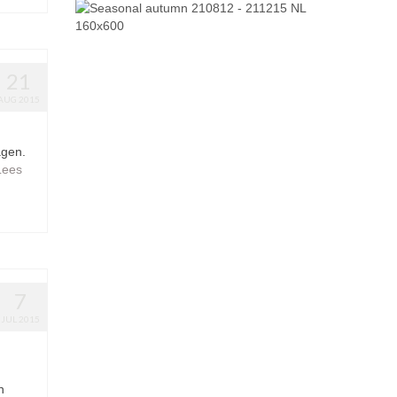
21
AUG 2015
agen.
Lees
7
JUL 2015
n